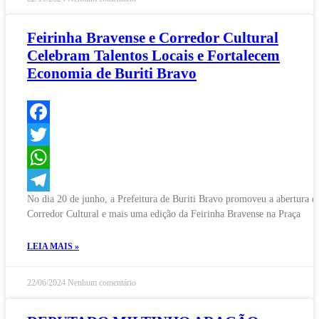
Feirinha Bravense e Corredor Cultural
Celebram Talentos Locais e Fortalecem
Economia de Buriti Bravo
Facebook
Twitter
WhatsApp
No dia 20 de junho, a Prefeitura de Buriti Bravo promoveu a abertura d
Telegram
Corredor Cultural e mais uma edição da Feirinha Bravense na Praça
LEIA MAIS »
22/06/2024
Nenhum comentário