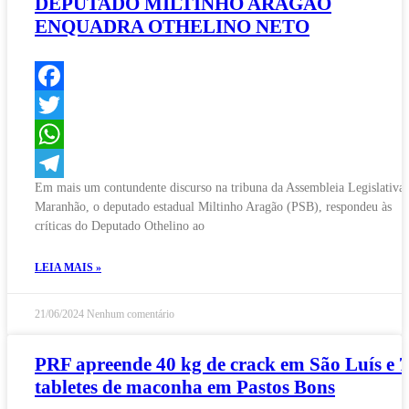
DEPUTADO MILTINHO ARAGÃO
ENQUADRA OTHELINO NETO
Facebook
Twitter
WhatsApp
Em mais um contundente discurso na tribuna da Assembleia Legislativa
Telegram
Maranhão, o deputado estadual Miltinho Aragão (PSB), respondeu às
críticas do Deputado Othelino ao
LEIA MAIS »
21/06/2024
Nenhum comentário
PRF apreende 40 kg de crack em São Luís e 
tabletes de maconha em Pastos Bons