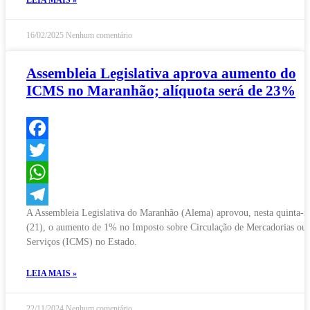
LEIA MAIS »
16/02/2025
Nenhum comentário
Assembleia Legislativa aprova aumento do
ICMS no Maranhão; alíquota será de 23%
Facebook
Twitter
WhatsApp
A Assembleia Legislativa do Maranhão (Alema) aprovou, nesta quinta-fe
Telegram
(21), o aumento de 1% no Imposto sobre Circulação de Mercadorias ou
Serviços (ICMS) no Estado.
LEIA MAIS »
22/11/2024
Nenhum comentário