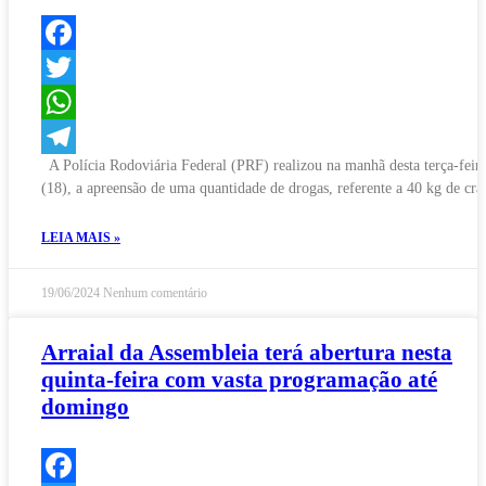
Facebook
Twitter
WhatsApp
A Polícia Rodoviária Federal (PRF) realizou na manhã desta terça-feir
Telegram
(18), a apreensão de uma quantidade de drogas, referente a 40 kg de cra
LEIA MAIS »
19/06/2024
Nenhum comentário
Arraial da Assembleia terá abertura nesta
quinta-feira com vasta programação até
domingo