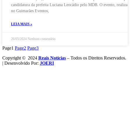
Telegram
candidatura da prefeita Luciana Leocádio pelo MDB. O evento, realizad
no Guimarães Eventos,
LEIA MAIS »
26/05/2024
Nenhum comentário
Page
1
Page
2
Page
3
Copyright © 2024
Reais Notícias
– Todos os Direitos Reservados.
| Desenvolvido Por:
JOERI