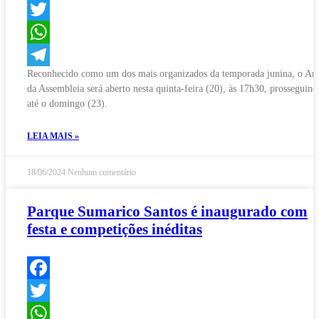
Facebook
Twitter
WhatsApp
Reconhecido como um dos mais organizados da temporada junina, o Arr
Telegram
da Assembleia será aberto nesta quinta-feira (20), às 17h30, prosseguind
até o domingo (23).
LEIA MAIS »
18/06/2024
Nenhum comentário
Parque Sumarico Santos é inaugurado com
festa e competições inéditas
Facebook
Twitter