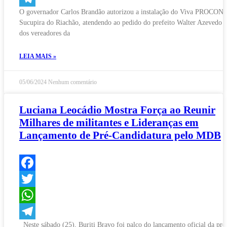
O governador Carlos Brandão autorizou a instalação do Viva PROCON
Telegram
Sucupira do Riachão, atendendo ao pedido do prefeito Walter Azevedo e
dos vereadores da
LEIA MAIS »
05/06/2024
Nenhum comentário
Luciana Leocádio Mostra Força ao Reunir
Milhares de militantes e Lideranças em
Lançamento de Pré-Candidatura pelo MDB
Facebook
Twitter
WhatsApp
Neste sábado (25), Buriti Bravo foi palco do lançamento oficial da pré