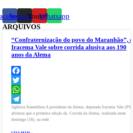
acebook
Instagram
Youtube
Whatsapp
ARQUIVOS
“Confraternização do povo do Maranhão”, d
Iracema Vale sobre corrida alusiva aos 190
anos da Alema
Facebook
Twitter
WhatsApp
Agência Assembleia A presidente da Alema, deputada Iracema Vale (PSB
Telegram
afirmou que a primeira edição da Corrida da Alema, realizada neste
domingo (16), na sede