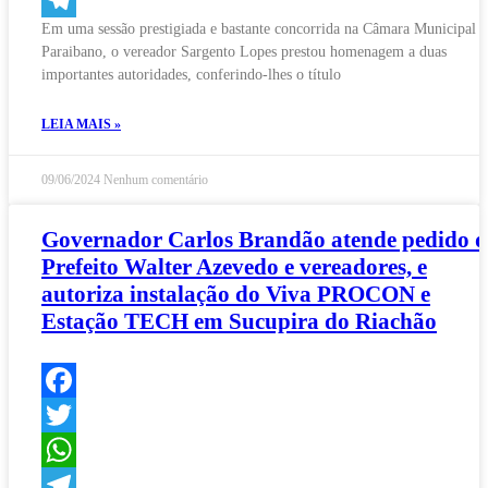
Em uma sessão prestigiada e bastante concorrida na Câmara Municipal 
Telegram
Paraibano, o vereador Sargento Lopes prestou homenagem a duas
importantes autoridades, conferindo-lhes o título
LEIA MAIS »
09/06/2024
Nenhum comentário
Governador Carlos Brandão atende pedido 
Prefeito Walter Azevedo e vereadores, e
autoriza instalação do Viva PROCON e
Estação TECH em Sucupira do Riachão
Facebook
Twitter
WhatsApp