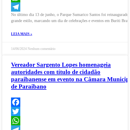
WhatsApp
No último dia 13 de junho, o Parque Sumarico Santos foi reinaugurado
Telegram
grande estilo, marcando um dia de celebrações e eventos em Buriti Brav
LEIA MAIS »
14/06/2024
Nenhum comentário
Vereador Sargento Lopes homenageia
autoridades com título de cidadão
paraibanense em evento na Câmara Municip
de Paraibano
Facebook
Twitter
WhatsApp