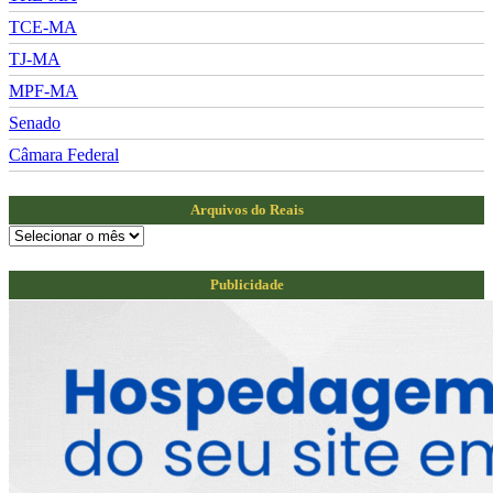
TCE-MA
TJ-MA
MPF-MA
Senado
Câmara Federal
Arquivos do Reais
Arquivos
do
Reais
Publicidade