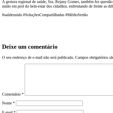
A gestora regional de saúde, Sra. Rejany Gomes, também fez questão 
união em prol do bem-estar dos cidadãos, enfrentando de frente as difi
#saúdeunida #SoluçõesCompartilhadas #MédioSertão
Deixe um comentário
O seu endereço de e-mail não será publicado.
Campos obrigatórios s
Comentário
*
Nome
*
E-mail
*