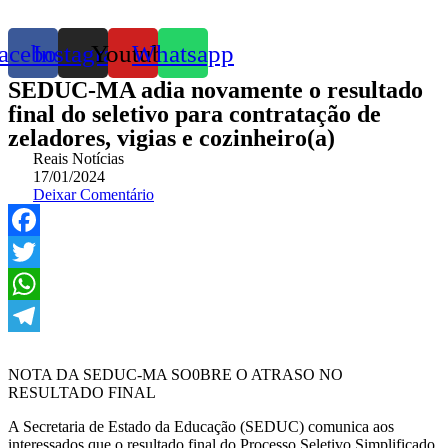
acebook
Instagram
Youtube
Whatsapp
SEDUC-MA adia novamente o resultado
final do seletivo para contratação de
zeladores, vigias e cozinheiro(a)
Reais Notícias
17/01/2024
Deixar Comentário
Facebook
Twitter
WhatsApp
Telegram
NOTA DA SEDUC-MA SO0BRE O ATRASO NO
RESULTADO FINAL
A Secretaria de Estado da Educação (SEDUC) comunica aos
interessados que o resultado final do Processo Seletivo Simplificado