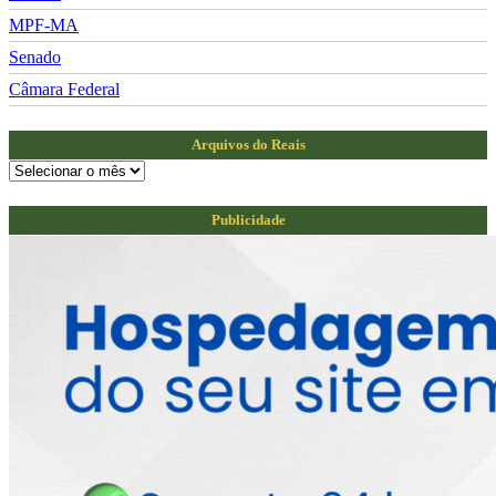
MPF-MA
Senado
Câmara Federal
Arquivos do Reais
Arquivos
do
Reais
Publicidade