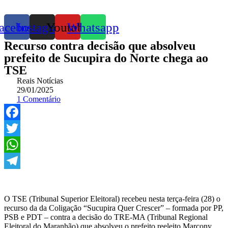
acebook
Instagram
Youtube
Whatsapp
Recurso contra decisão que absolveu
prefeito de Sucupira do Norte chega ao
TSE
Reais Notícias
29/01/2025
1 Comentário
Facebook
Twitter
WhatsApp
Telegram
O TSE (Tribunal Superior Eleitoral) recebeu nesta terça-feira (28) o
recurso da da Coligação “Sucupira Quer Crescer” – formada por PP,
PSB e PDT – contra a decisão do TRE-MA (Tribunal Regional
Eleitoral do Maranhão) que absolveu o prefeito reeleito Marcony