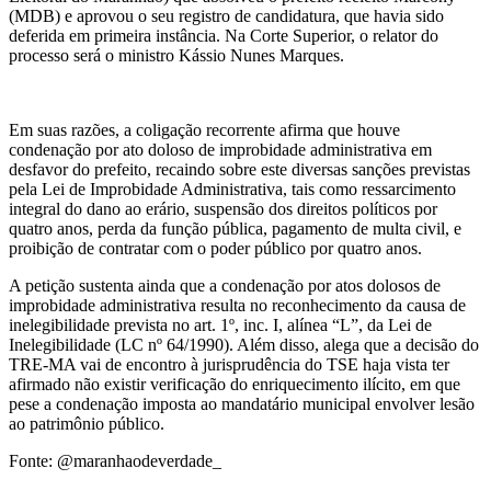
(MDB) e aprovou o seu registro de candidatura, que havia sido
deferida em primeira instância. Na Corte Superior, o relator do
processo será o ministro Kássio Nunes Marques.
Em suas razões, a coligação recorrente afirma que houve
condenação por ato doloso de improbidade administrativa em
desfavor do prefeito, recaindo sobre este diversas sanções previstas
pela Lei de Improbidade Administrativa, tais como ressarcimento
integral do dano ao erário, suspensão dos direitos políticos por
quatro anos, perda da função pública, pagamento de multa civil, e
proibição de contratar com o poder público por quatro anos.
A petição sustenta ainda que a condenação por atos dolosos de
improbidade administrativa resulta no reconhecimento da causa de
inelegibilidade prevista no art. 1º, inc. I, alínea “L”, da Lei de
Inelegibilidade (LC nº 64/1990). Além disso, alega que a decisão do
TRE-MA vai de encontro à jurisprudência do TSE haja vista ter
afirmado não existir verificação do enriquecimento ilícito, em que
pese a condenação imposta ao mandatário municipal envolver lesão
ao patrimônio público.
Fonte: @maranhaodeverdade_