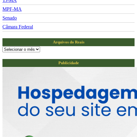
TJ-MA
MPF-MA
Senado
Câmara Federal
Arquivos do Reais
Arquivos
do
Reais
Publicidade