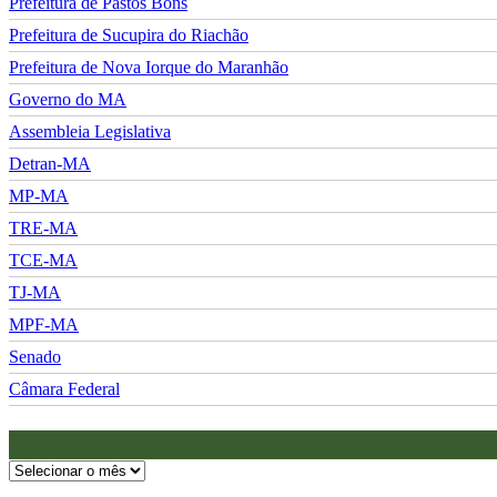
Prefeitura de Pastos Bons
Prefeitura de Sucupira do Riachão
Prefeitura de Nova Iorque do Maranhão
Governo do MA
Assembleia Legislativa
Detran-MA
MP-MA
TRE-MA
TCE-MA
TJ-MA
MPF-MA
Senado
Câmara Federal
Arquivos
do