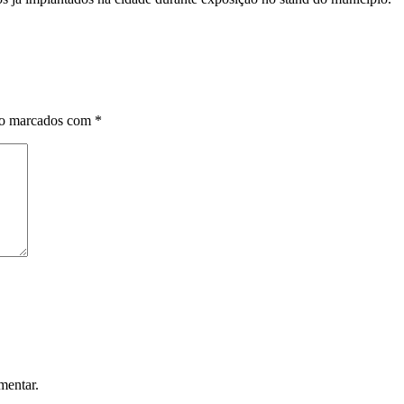
ão marcados com
*
mentar.