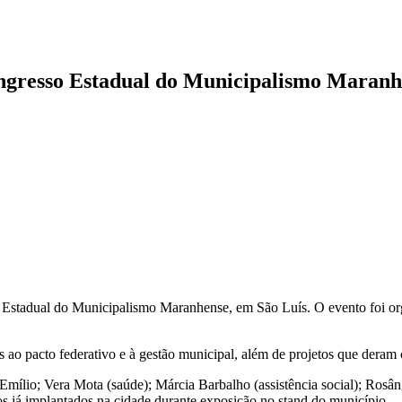
Congresso Estadual do Municipalismo Maran
so Estadual do Municipalismo Maranhense, em São Luís. O evento foi
 ao pacto federativo e à gestão municipal, além de projetos que deram 
mílio; Vera Mota (saúde); Márcia Barbalho (assistência social); Rosâng
tos já implantados na cidade durante exposição no stand do município.