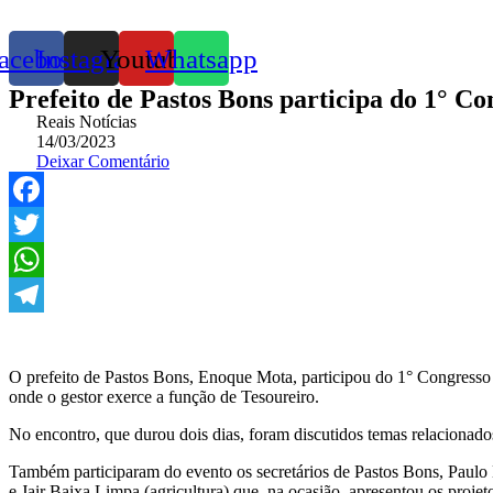
acebook
Instagram
Youtube
Whatsapp
Prefeito de Pastos Bons participa do 1° 
Reais Notícias
14/03/2023
Deixar Comentário
Facebook
Twitter
WhatsApp
Telegram
O prefeito de Pastos Bons, Enoque Mota, participou do 1° Congres
onde o gestor exerce a função de Tesoureiro.
No encontro, que durou dois dias, foram discutidos temas relacionados
Também participaram do evento os secretários de Pastos Bons, Paulo E
e Jair Baixa Limpa (agricultura) que, na ocasião, apresentou os proje