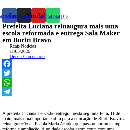
acebook
Instagram
Youtube
Whatsapp
Prefeita Luciana reinaugura mais uma
escola reformada e entrega Sala Maker
em Buriti Bravo
Reais Notícias
11/05/2026
Deixar Comentário
Facebook
Twitter
WhatsApp
Telegram
A prefeita Luciana Leocádio entregou nesta segunda-feira, 11 de
maio, mais uma importante obra para a educação de Buriti Bravo: a
reinauguração da Escola Maria Araújo, que passou por uma ampla
reforma e ampliação. A unidade escolar agora conta com uma