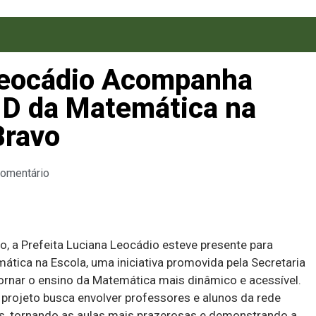
 Leocádio Acompanha
a D da Matemática na
Bravo
Comentário
, a Prefeita Luciana Leocádio esteve presente para
ica na Escola, uma iniciativa promovida pela Secretaria
tornar o ensino da Matemática mais dinâmico e acessível.
rojeto busca envolver professores e alunos da rede
vas, tornando as aulas mais prazerosas e demonstrando a