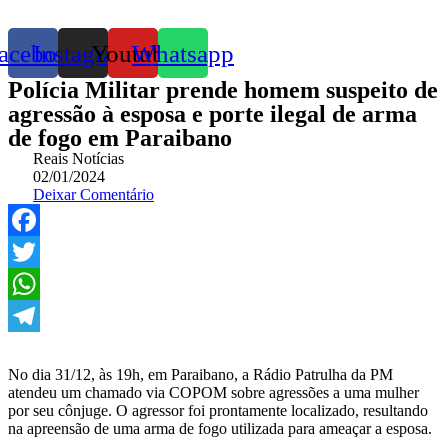
acebook
Instagram
Youtube
Whatsapp
Polícia Militar prende homem suspeito de
agressão à esposa e porte ilegal de arma
de fogo em Paraibano
Reais Notícias
02/01/2024
Deixar Comentário
Facebook
Twitter
WhatsApp
Telegram
No dia 31/12, às 19h, em Paraibano, a Rádio Patrulha da PM
atendeu um chamado via COPOM sobre agressões a uma mulher
por seu cônjuge. O agressor foi prontamente localizado, resultando
na apreensão de uma arma de fogo utilizada para ameaçar a esposa.