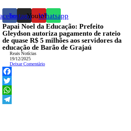
acebook
Instagram
Youtube
Whatsapp
Papai Noel da Educação: Prefeito
Gleydson autoriza pagamento de rateio
de quase R$ 5 milhões aos servidores da
educação de Barão de Grajaú
Reais Notícias
19/12/2025
Deixar Comentário
Facebook
Twitter
WhatsApp
Telegram