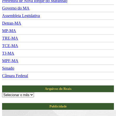
Prefeitura de Nova Iorque do Maranhão
Governo do MA
Assembleia Legislativa
Detran-MA
MP-MA
TRE-MA
TCE-MA
TJ-MA
MPF-MA
Senado
Câmara Federal
Arquivos do Reais
Arquivos
do
Reais
Publicidade