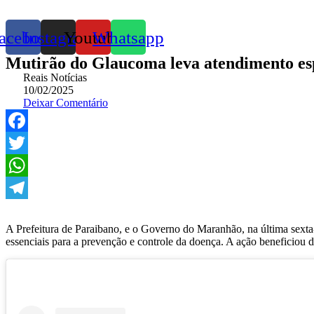
acebook
Instagram
Youtube
Whatsapp
Mutirão do Glaucoma leva atendimento esp
Reais Notícias
10/02/2025
Deixar Comentário
Facebook
Twitter
WhatsApp
Telegram
A Prefeitura de Paraibano, e o Governo do Maranhão, na última sext
essenciais para a prevenção e controle da doença. A ação beneficiou