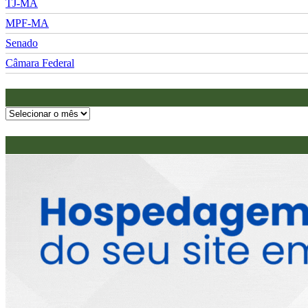
TJ-MA
MPF-MA
Senado
Câmara Federal
Arquivos
do
Reais