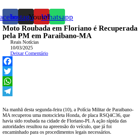
acebook
Instagram
Youtube
Whatsapp
Moto Roubada em Floriano é Recuperada
pela PM em Paraibano-MA
Reais Notícias
10/03/2025
Deixar Comentário
Facebook
Twitter
WhatsApp
Telegram
Na manhã desta segunda-feira (10), a Polícia Militar de Paraibano-
MA recuperou uma motocicleta Honda, de placa RSQ4C36, que
havia sido roubada na cidade de Floriano-PI. A ação rápida das
autoridades resultou na apreensão do veículo, que já foi
encaminhado para os procedimentos legais necessários.