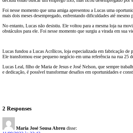
decidiu então buscar um emprego fixo, mas ficou desempregado por set
Foi nesse momento que uma amiga apresentou a Lucas uma oportunidad
mais dois meses desempregado, enfrentando dificuldades até mesmo pa
No entanto, Lucas não desistiu. Ele voltou para a mesma loja na movi
obstáculos para ele. Foi nesse momento que surgiu a virada em sua vi
Lucas fundou a Lucas Acrílicos, loja especializada em fabricação de 
Ele transformou esse pequeno negócio em uma referência na rua 25 
Lucas Leal, filho de Maria de Jesus e José Nelson, que sempre traba
e dedicação, é possível transformar desafios em oportunidades e con
2 Responses
Maria José Sousa Abreu
disse: