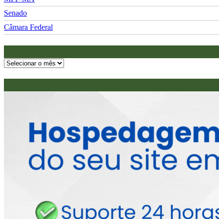
Senado
Câmara Federal
Arquivos
do
Reais