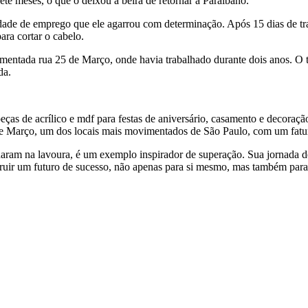
e meses, o que o deixou à beira de retornar a Paraibano.
e de emprego que ele agarrou com determinação. Após 15 dias de traba
ra cortar o cabelo.
mentada rua 25 de Março, onde havia trabalhado durante dois anos. O t
da.
peças de acrílico e mdf para festas de aniversário, casamento e decora
de Março, um dos locais mais movimentados de São Paulo, com um fatu
lharam na lavoura, é um exemplo inspirador de superação. Sua jornada 
struir um futuro de sucesso, não apenas para si mesmo, mas também para