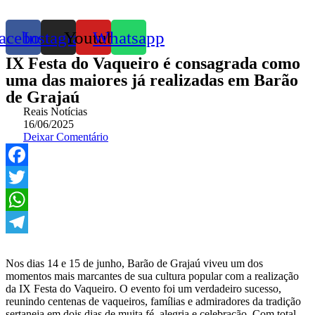
acebook
Instagram
Youtube
Whatsapp
IX Festa do Vaqueiro é consagrada como
uma das maiores já realizadas em Barão
de Grajaú
Reais Notícias
16/06/2025
Deixar Comentário
Facebook
Twitter
WhatsApp
Telegram
Nos dias 14 e 15 de junho, Barão de Grajaú viveu um dos
momentos mais marcantes de sua cultura popular com a realização
da IX Festa do Vaqueiro. O evento foi um verdadeiro sucesso,
reunindo centenas de vaqueiros, famílias e admiradores da tradição
sertaneja em dois dias de muita fé, alegria e celebração. Com total