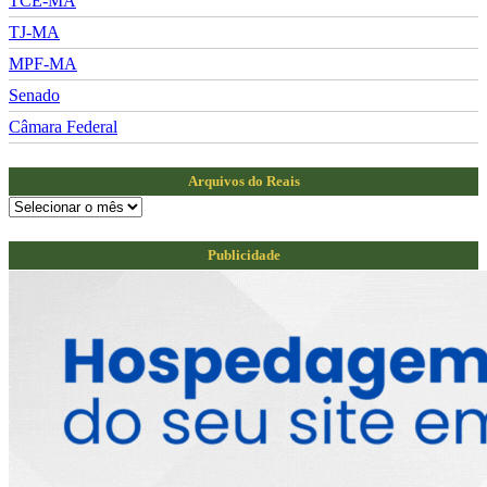
TCE-MA
TJ-MA
MPF-MA
Senado
Câmara Federal
Arquivos do Reais
Arquivos
do
Reais
Publicidade