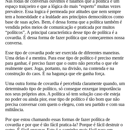
Nas rodas de conversas ouvimos e falamos que a política é um
espaço traiçoeiro e que a lógica do mais “esperto” muitas vezes
prevalece. Essa logica é permeada por atitudes que nem sempre
tem a honestidade e a lealdade aos princípios democráticos como
base de suas ações. Bem, é dessa forma que a política também é
vendida pelos meios de comunicação e praticada por muitos
“políticos”. A principal característica desse tipo de política é a
covardia. É dessa forma de fazer política que começaremos nossa
conversa.
Esse tipo de covardia pode ser exercida de diferentes maneiras.
Uma delas é a mentira. Para esse tipo de político é preciso mentir
para ganhar, é preciso fazer que o outro não perceba o que ele
realmente quer. Joga, portanto, na divisão, na contenda e na
construção do caos. É na bagunça que ele ganha força.
Uma outra forma de covardia é percebida claramente quando, um
determinado tipo de político, só consegue enxergar importância
nos seus próprios atos. A política só tem solução caso ele esteja
no poder ou ainda pior, esse tipo de político é tão bom que não
precisa conversar com quem o elegeu, com seu partido e com sua
militância.
Por que estou chamando essas formas de fazer política de
covardia e por que é tão fácil pratica-la? Porque é fácil destruir o
outro. É fácil enganar. Este é o caminho mais fácil para um