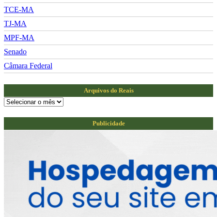
TCE-MA
TJ-MA
MPF-MA
Senado
Câmara Federal
Arquivos do Reais
Arquivos
do
Reais
Publicidade