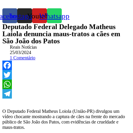
acebook
Instagram
Youtube
Whatsapp
Deputado Federal Delegado Matheus
Laiola denuncia maus-tratos a cães em
São João dos Patos
Reais Notícias
25/03/2024
1 Comentário
Facebook
Twitter
WhatsApp
Telegram
O Deputado Federal Matheus Loiola (União-PR) divulgou um
vídeo chocante mostrando a captura de cães na frente do mercado
público de São João dos Patos, com evidências de crueldade e
maus-tratos.