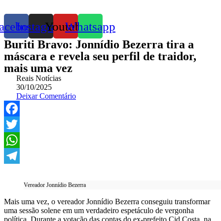
acebook
Instagram
Youtube
Whatsapp
Buriti Bravo: Jonnídio Bezerra tira a
máscara e revela seu perfil de traidor,
mais uma vez
Reais Notícias
30/10/2025
Deixar Comentário
Facebook
Twitter
WhatsApp
Telegram
Vereador Jonnídio Bezerra
Mais uma vez, o vereador Jonnídio Bezerra conseguiu transformar
uma sessão solene em um verdadeiro espetáculo de vergonha
política. Durante a votação das contas do ex-prefeito Cid Costa, na