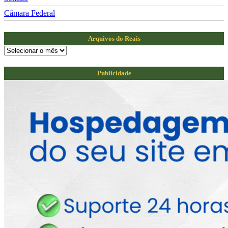
Câmara Federal
Arquivos do Reais
Arquivos
do
Reais
Publicidade