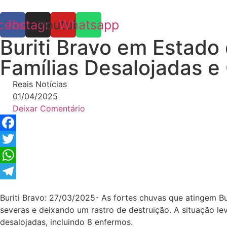
Skip
to
cebook
Instagram
Youtube
Whatsapp
content
Buriti Bravo em Estad
Famílias Desalojadas 
Reais Notícias
01/04/2025
Deixar Comentário
Facebook
Twitter
WhatsApp
Telegram
Buriti Bravo: 27/03/2025- As fortes chuvas que atingem B
severas e deixando um rastro de destruição. A situação le
desalojadas, incluindo 8 enfermos.