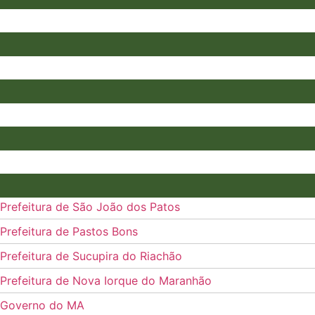
Prefeitura de São João dos Patos
Prefeitura de Pastos Bons
Prefeitura de Sucupira do Riachão
Prefeitura de Nova Iorque do Maranhão
Governo do MA