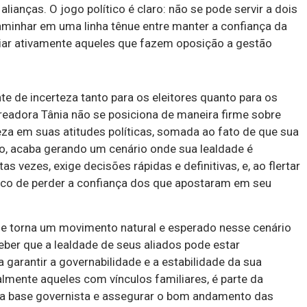
ianças. O jogo político é claro: não se pode servir a dois
caminhar em uma linha tênue entre manter a confiança da
oiar ativamente aqueles que fazem oposição a gestão
 de incerteza tanto para os eleitores quanto para os
ereadora Tânia não se posiciona de maneira firme sobre
reza em suas atitudes políticas, somada ao fato de que sua
o, acaba gerando um cenário onde sua lealdade é
s vezes, exige decisões rápidas e definitivas, e, ao flertar
sco de perder a confiança dos que apostaram em seu
 se torna um movimento natural e esperado nesse cenário
ceber que a lealdade de seus aliados pode estar
 garantir a governabilidade e a estabilidade da sua
almente aqueles com vínculos familiares, é parte da
cer a base governista e assegurar o bom andamento das